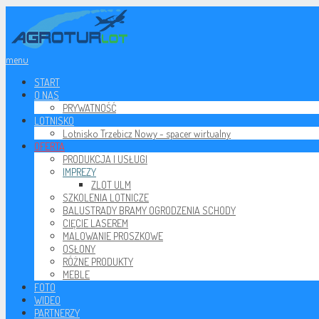
menu
START
O NAS
PRYWATNOŚĆ
LOTNISKO
Lotnisko Trzebicz Nowy - spacer wirtualny
OFERTA
PRODUKCJA I USŁUGI
IMPREZY
ZLOT ULM
SZKOLENIA LOTNICZE
BALUSTRADY BRAMY OGRODZENIA SCHODY
CIĘCIE LASEREM
MALOWANIE PROSZKOWE
OSŁONY
RÓŻNE PRODUKTY
MEBLE
FOTO
WIDEO
PARTNERZY