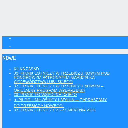
NOWE
KILKA ZASAD
33. PIKNIK LOTNICZY W TRZEBICZU NOWYM POD
HONOROWYM PATRONATEM MARSZAŁKA
WOJEWÓDZTWA LUBUSKIEGO
33. PIKNIK LOTNICZY W TRZEBICZU NOWYM –
OFICJALNY PROGRAM WYDARZENIA
33. PIKNIK TO WSPÓLNE DZIEŁO
✈️ PILOCI I MIŁOŚNICY LATANIA — ZAPRASZAMY
DO TRZEBICZA NOWEGO!
33. PIKNIK LOTNICZY 21-22 SIERPNIA 2026